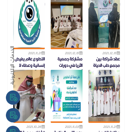
لعام 23/12/2021
الهدف للمكفوفين
للمكفوفين
يسر جمعية الثريا
نفذت جمعية الثريا
ضمن ملتقى المكفوفين
للمكفوفين دعوتكم
للمكفوفين يوم أمس
الاول تقيم جمعية الثريا
لحضور الحفل الختامي
الجمعة الموافق
للمكفوفين برنامج دوري
لبرامج ملتقى المكفوفين
١٧/١٢/٢٠٢١ برنامج دوري
كرة الهدف للم
الأول وذلك يوم
كرة الهدف للم
2021-11-21
2021-12-15
2021-12-15
عقد شراكة بين
مشاركة جمعية
التطوع عالم يفيض
مجمع طب الحياة
الثريا في دورات
إنسانية وعطاء لا
بابي عريش
أكاديمية الفوزان
ينقطع و هذا ما
وجمعية الثريا
يفعله أبطالنا من
سعياً لتطوير الخبرات
للمكفوفين
المتطوعين
المختلفة في القطاع غير
الربحي قدمت أكاديمية
والمتطوعات
تم بعون الله وتوفيقه
الفوزان دوراتها التطوي
توقيع عقد شراكة بين
مجمع طب ا
2021-10-26
2021-11-03
2021-11-21