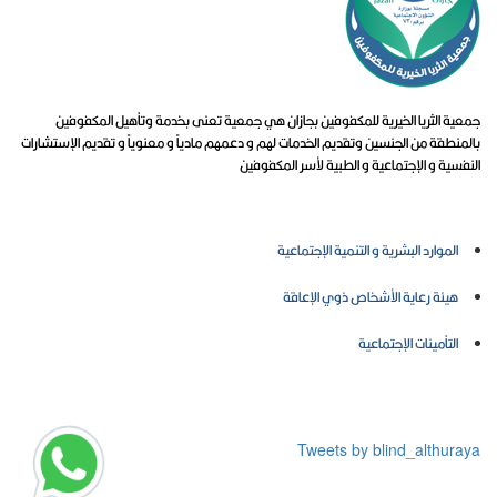
جمعية الثريا الخيرية للمكفوفين بجازان هي جمعية تعنى بخدمة وتأهيل المكفوفين
بالمنطقة من الجنسين وتقديم الخدمات لهم و دعمهم مادياً و معنوياً و تقديم الإستشارات
النفسية و الإجتماعية و الطبية لأسر المكفوفين
روابط تهمك
الموارد البشرية و التنمية الإجتماعية
هيئة رعاية الأشخاص ذوي الإعاقة
التأمينات الإجتماعية
المركز الإعلامي
Tweets by blind_althuraya