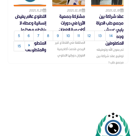
2021-11-21
2021-12-15
2021-12-15
عقد شراكة بين
مشاركة جمعية
التطوع عالم يفيض
مجمع طب الحياة
الثريا في دورات
إنسانية وعطاء لا
بابي عريش
أكاديمية الفوزان
ينقطع و هذا ما
5
6
7
8
9
10
11
12
13
14
وجمعية الثريا
يفعله أبطالنا من
سعياً لتطوير الخبرات
للمكفوفين
المتطوعين
المختلفة في القطاع غير
15
الربحي قدمت أكاديمية
والمتطوعات
تم بعون الله وتوفيقه
الفوزان دوراتها التطوي
توقيع عقد شراكة بين
مجمع طب ا