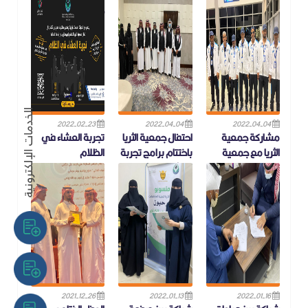
الإكترونية.
طبيقي لجمعية
شاركت جمعية الثريا
تيسير في الرياض
للمكف
تتقدم جمعية الثريا
للمكفوفين بوافر الشكر
تشرفت جمعية تيسير
والعرفان ا
لمساعة ذوي الاعاقة على
الزواج بزيارة كريمة لسعادة
الأستاذة عبير طبيقي
رئيس
2022-02-23
2022-04-04
2022-04-04
مشاركة جمعية
احتفال جمعية الثريا
تجربة العشاء في
الثريا مع جمعية
باختتام برامج تجربة
الظلام
كفيف بالرياض في
العشاء في الظلام
بدعم من الهئية العامة
بطولة كرة الهدف.
بفندق الراديسون
للترفيه وضمن فعاليات
بلو.
شتاء جازان 2022م تقدم
مشاركة جمعية الثريا
جمعية الثريا للمكفوفين
للمكفوفين مع جمعية
احتفت جمعية الثريا باختتام
فعالية تج
كفيف بالرياض في بطول
برنامج تجربة العشاء في
الظلام في
2021-12-26
2022-01-13
2022-01-16