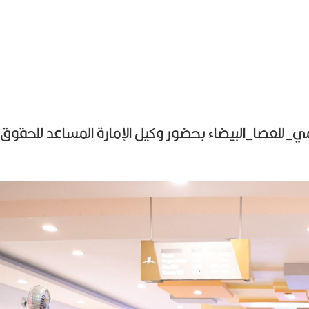
لمي_للعصا_البيضاء بحضور وكيل الإمارة المساعد للحقوق أ