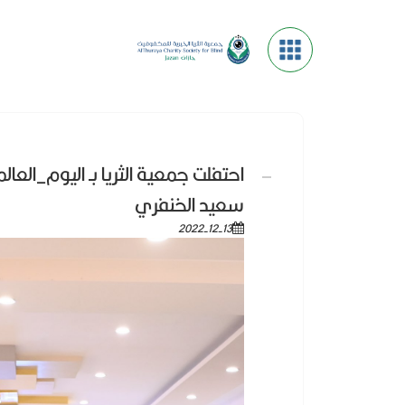
احتفلت جمعية الثريا بـ اليوم_العا
سعيد الخنفري
2022-12-13